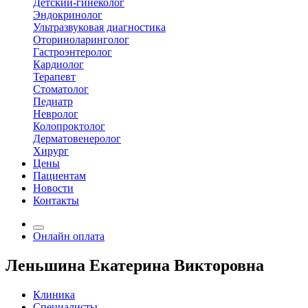
Детский-гинеколог
Эндокринолог
Ультразвуковая диагностика
Оториноларинголог
Гастроэнтеролог
Кардиолог
Терапевт
Стоматолог
Педиатр
Невролог
Колопроктолог
Дерматовенеролог
Хирург
Цены
Пациентам
Новости
Контакты
Онлайн оплата
Леньшина Екатерина Викторовна
Клиника
Специалисты