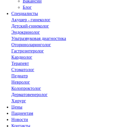
Вакансии
Блог
Специалисты
Акушер - гинеколог
Детский-гинеколог
Эндокринолог
Ультразвуковая диагностика
Оториноларинголог
Гастроэнтеролог
Кардиолог
Терапевт
Стоматолог
Педиатр
Невролог
Колопроктолог
Дерматовенеролог
Хирург
Цены
Пациентам
Новости
Контакты