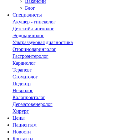
Вакансии
Блог
Специалисты
Акушер - гинеколог
Детский-гинеколог
Эндокринолог
Ультразвуковая диагностика
Оториноларинголог
Гастроэнтеролог
Кардиолог
Терапевт
Стоматолог
Педиатр
Невролог
Колопроктолог
Дерматовенеролог
Хирург
Цены
Пациентам
Новости
Контакты