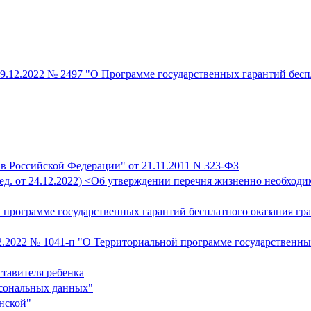
9.12.2022 № 2497 "О Программе государственных гарантий бесп
в Российской Федерации" от 21.11.2011 N 323-ФЗ
ред. от 24.12.2022) <Об утверждении перечня жизненно необход
О программе государственных гарантий бесплатного оказания г
2.2022 № 1041-п "О Территориальной программе государственны
ставителя ребенка
рсональных данных"
нской"